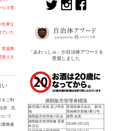
から３営
が出来な
せていた
、常温商
「あわっしゅ」が自治体アワードを
荷造りさ
受賞しました
。
扱い
スをご利
酒類販売管理者標識
販売場の名称 及び所在
原酒造株式会社 新潟
住所、氏
地
県柏崎市新橋5番12号
ついて
酒類販売管理者の氏名
柴野 祐美
酒類販売管理研修 受講
2024年3月12日
の業務遂
年月日
次回研修の受講期限
2027年3月11日