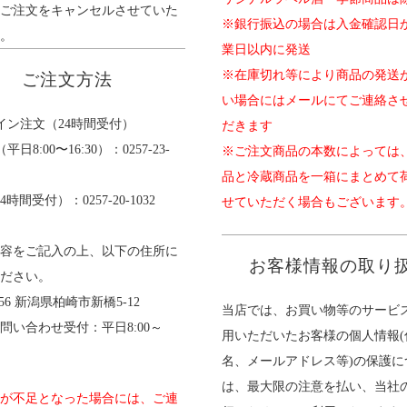
ご注文をキャンセルさせていた
※銀行振込の場合は入金確認日
。
業日以内に発送
※在庫切れ等により商品の発送
ご注文方法
い場合にはメールにてご連絡さ
イン注文（24時間受付）
だきます
日8:00〜16:30）：0257-23-
※ご注文商品の本数によっては
品と冷蔵商品を一箱にまとめて
4時間受付）：0257-20-1032
せていただく場合もございます
容をご記入の上、以下の住所に
お客様情報の取り
ださい。
0056 新潟県柏崎市新橋5-12
当店では、お買い物等のサービ
問い合わせ受付：平日8:00～
用いただいたお客様の個人情報(
名、メールアドレス等)の保護に
は、最大限の注意を払い、当社
が不足となった場合には、ご連