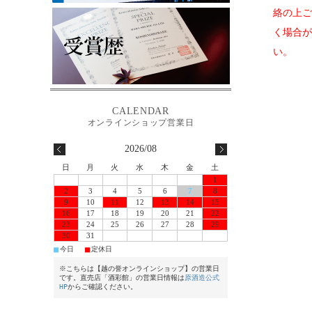
絡の上ご
く場合が
い。
2026/08
日
月
火
水
木
金
土
1
2
3
4
5
6
7
8
9
10
11
12
13
14
15
16
17
18
19
20
21
22
23
24
25
26
27
28
29
30
31
■
■
今日
定休日
※こちらは【越の誉オンラインショップ】の営業日
です。直売店「酒彩館」の営業日情報は
原酒造公式
HP
からご確認ください。