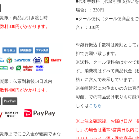
■代引手数料（代金引換支払い
場合）：330円
期限：商品お引き渡し時
■クール便代（クール便商品を
数料330円がかかります。
合）：310円
※銀行振込手数料は原則として
担でお願い致します。
※送料、クール便料金はすべて
す。消費税はすべて商品代金（
格）に含んで表示しています。
期限：伝票到着後14日以内
※柏崎近郊にお住まいの方は直
数料400円がかかります。
彩館」での商品受け取りも可能
PayPay
しくは
こちら
※ご注文確認後、お届け日が「
し」の場合は通常3営業日以内に
期限までにご入金が確認できな
リジナルラベル酒・季節商品は除