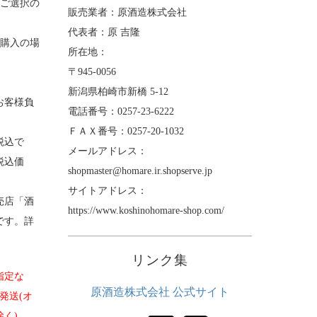
をご選択の
販売業者：原酒造株式会社
代表者：原 吉隆
ご購入の場
所在地：
〒945-0056
新潟県柏崎市新橋 5-12
お客様負
電話番号：0257-23-6222
ＦＡＸ番号：0257-20-1032
税込で
メールアドレス：
税込価
shopmaster@homare.ir.shopserve.jp
サイトアドレス：
売店「酒
https://www.koshinohomare-shop.com/
です。詳
リンク集
指定な
原酒造株式会社 公式サイト
発送(オ
く)