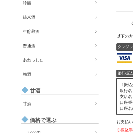
吟醸
純米酒
生貯蔵酒
以下の方
普通酒
クレジッ
あわっしゅ
銀行振込
梅酒
〔振込
甘酒
銀行名
支店名
口座番号
甘酒
口座名
価格で選ぶ
お支払い
※振込手