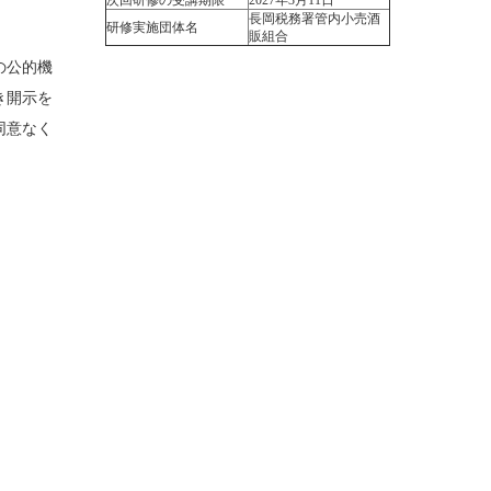
。
長岡税務署管内小売酒
研修実施団体名
販組合
の公的機
き開示を
同意なく
。