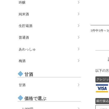
吟醸
純米酒
生貯蔵酒
1件中1件～
普通酒
あわっしゅ
梅酒
以下の方
甘酒
クレジッ
甘酒
価格で選ぶ
銀行振込