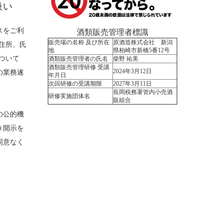
扱い
スをご利
酒類販売管理者標識
販売場の名称 及び所在
原酒造株式会社 新潟
住所、氏
地
県柏崎市新橋5番12号
ついて
酒類販売管理者の氏名
柴野 祐美
酒類販売管理研修 受講
2024年3月12日
の業務遂
年月日
次回研修の受講期限
2027年3月11日
。
長岡税務署管内小売酒
研修実施団体名
販組合
の公的機
き開示を
同意なく
。