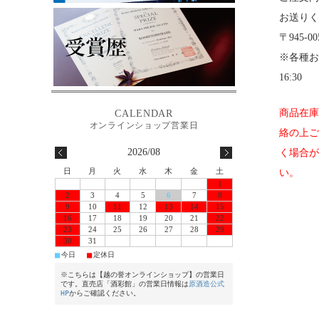
お送りく
〒945-
※各種お
16:30
商品在庫
絡の上ご
2026/08
く場合が
い。
日
月
火
水
木
金
土
1
2
3
4
5
6
7
8
9
10
11
12
13
14
15
16
17
18
19
20
21
22
23
24
25
26
27
28
29
30
31
■
■
今日
定休日
※こちらは【越の誉オンラインショップ】の営業日
です。直売店「酒彩館」の営業日情報は
原酒造公式
HP
からご確認ください。