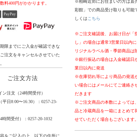
※柏崎近郊にお住まいの方は直
数料400円がかかります。
彩館」での商品受け取りも可能
PayPay
しくは
こちら
※ご注文確認後、お届け日が「
し」の場合は通常3営業日以内に
期限までにご入金が確認できな
リジナルラベル酒・季節商品は除
ご注文をキャンセルさせていた
※銀行振込の場合は入金確認日
。
業日以内に発送
※在庫切れ等により商品の発送
ご注文方法
い場合にはメールにてご連絡さ
イン注文（24時間受付）
だきます
日8:00〜16:30）：0257-23-
※ご注文商品の本数によっては
品と冷蔵商品を一箱にまとめて
4時間受付）：0257-20-1032
せていただく場合もございます
容をご記入の上、以下の住所に