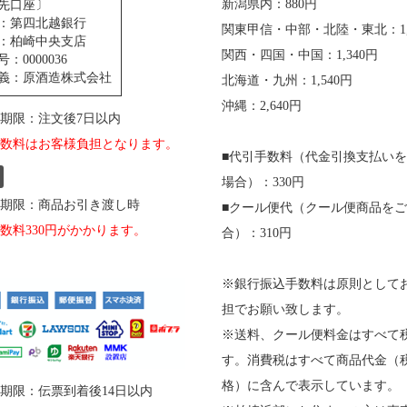
新潟県内：880円
先口座〕
：第四北越銀行
関東甲信・中部・北陸・東北：1,
：柏崎中央支店
関西・四国・中国：1,340円
：0000036
義：原酒造株式会社
北海道・九州：1,540円
沖縄：2,640円
期限：注文後7日以内
数料はお客様負担となります。
■代引手数料（代金引換支払い
場合）：330円
期限：商品お引き渡し時
■クール便代（クール便商品を
数料330円がかかります。
合）：310円
※銀行振込手数料は原則として
担でお願い致します。
※送料、クール便料金はすべて
す。消費税はすべて商品代金（
格）に含んで表示しています。
期限：伝票到着後14日以内