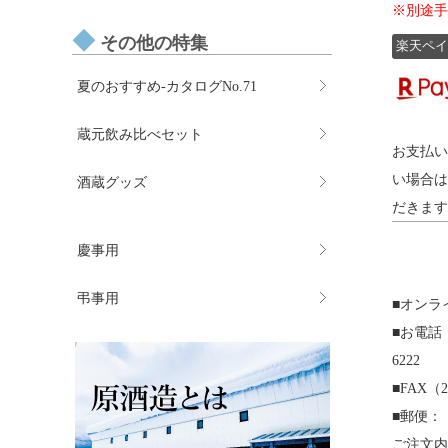
※別途手
その他の特集
楽天ペイ
夏のおすすめ-カタログNo.71
蔵元飲み比べセット
お支払い
い場合は
酒蔵グッズ
だきます
慶事用
弔事用
■オンラ
■お電話（平
6222
■FAX（2
■郵便：
ご注文内