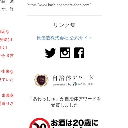
売店「酒
https://www.koshinohomare-shop.com/
です。詳
リンク集
指定な
原酒造株式会社 公式サイト
発送(オ
く)
から３営
が出来な
せていた
、常温商
「あわっしゅ」が自治体アワードを
荷造りさ
受賞しました
。