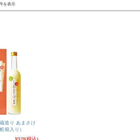
1件を表示
酒蔵造り あまさけ
粧箱入り）
¥928
(税込)