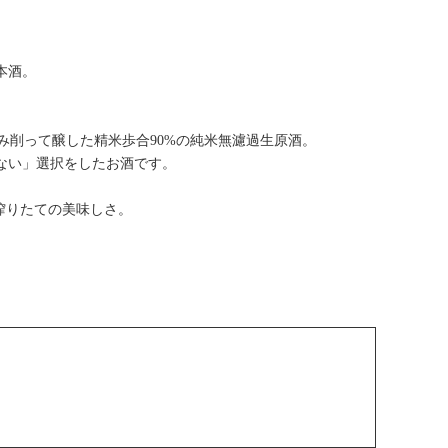
本酒。
分のみ削って醸した精米歩合90%の純米無濾過生原酒。
ない」選択をしたお酒です。
搾りたての美味しさ。
）