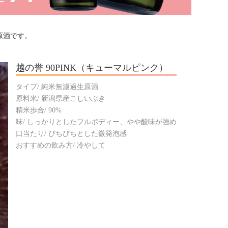
原酒です。
越の誉 90PINK（キューマルピンク）
タイプ/ 純米無濾過生原酒
原料米/ 新潟県産こしいぶき
精米歩合/ 90%
味/ しっかりとしたフルボディー、やや酸味が強め
口当たり/ ぴちぴちとした微発泡感
おすすめの飲み方/ 冷やして