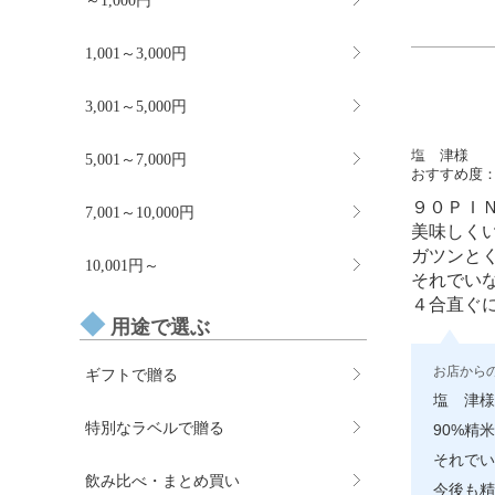
～1,000円
1,001～3,000円
3,001～5,000円
塩 津様
5,001～7,000円
おすすめ度
９０ＰＩ
7,001～10,000円
美味しく
ガツンと
10,001円～
それでい
４合直ぐ
用途で選ぶ
お店から
ギフトで贈る
塩 津様
特別なラベルで贈る
90%精
それでい
飲み比べ・まとめ買い
今後も精