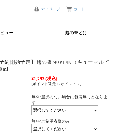
マイページ
カート
レビュー
越の誉とは
ご予約開始予定】越の誉 90PINK（キューマルピ
0ml
¥1,793
(税込)
[ポイント還元 17ポイント～]
無料/選択のない場合は包装無しとなりま
す
無料/ご希望者様のみ