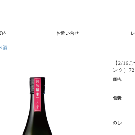
案内
お問い合せ
米酒
【2/16
ンク）72
価格:
包装:
のし: