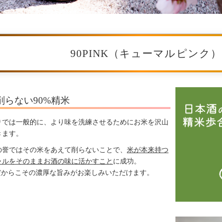
90PINK（キューマルピンク
削らない90%精米
りでは一般的に、より味を洗練させるためにお米を沢山
きます。
の誉ではその米をあえて削らないことで、
米が本来持つ
ャルをそのままお酒の味に活かすこと
に成功。
米だからこその濃厚な旨みがお楽しみいただけます。