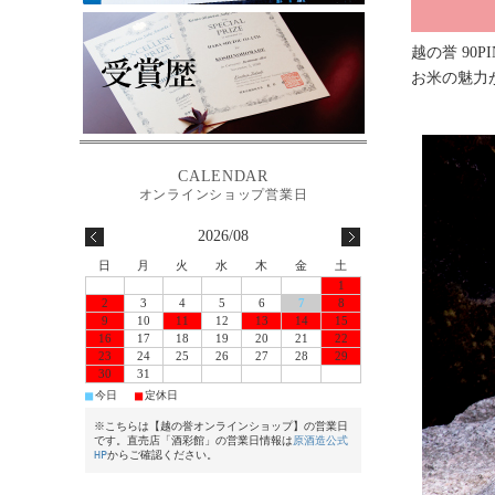
越の誉 90
お米の魅力
2026/08
日
月
火
水
木
金
土
1
2
3
4
5
6
7
8
9
10
11
12
13
14
15
16
17
18
19
20
21
22
23
24
25
26
27
28
29
30
31
■
■
今日
定休日
※こちらは【越の誉オンラインショップ】の営業日
です。直売店「酒彩館」の営業日情報は
原酒造公式
HP
からご確認ください。