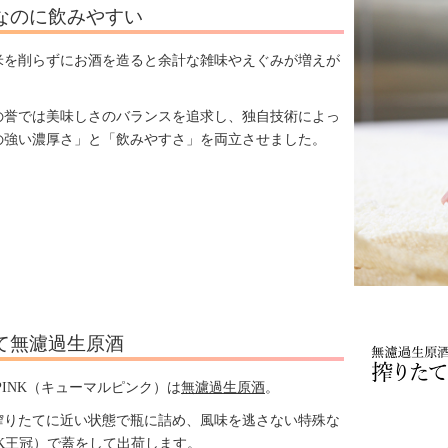
なのに飲みやすい
米を削らずにお酒を造ると余計な雑味やえぐみが増えが
の誉では美味しさのバランスを追求し、独自技術によっ
の強い濃厚さ」と「飲みやすさ」を両立させました。
て無濾過生原酒
0PINK（キューマルピンク）は
無濾過生原酒
。
搾りたてに近い状態で瓶に詰め、風味を逃さない特殊な
ZK王冠）で蓋をして出荷します。