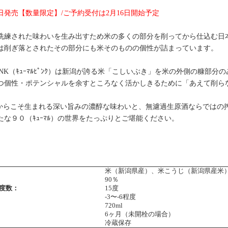
月5日発売【数量限定】/ご予約受付は2月16日開始予定
洗練された味わいを生み出すため米の多くの部分を削ってから仕込む日
は削ぎ落とされたその部分にも米そのものの個性が詰まっています。
PINK（ｷｭｰﾏﾙﾋﾟﾝｸ）は新潟が誇る米「こしいぶき」を米の外側の糠部
つ個性・ポテンシャルを余すところなく活かしきるために「あえて削ら
だからこそ生まれる深い旨みの濃醇な味わいと、無濾過生原酒ならではの
たな９０（ｷｭｰﾏﾙ）の世界をたっぷりとご堪能ください。
】
米（新潟県産）、米こうじ（新潟県産米
90％
度数：
15度
-3〜-6程度
720ml
6ヶ月（未開栓の場合）
冷蔵保存