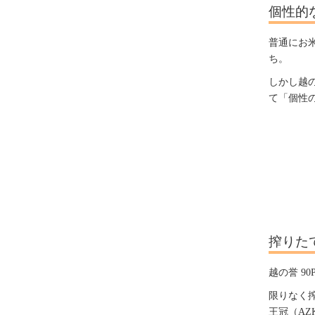
個性的
普通にお
ち。
しかし越
て「個性
搾りた
越の誉 9
限りなく
王冠（A