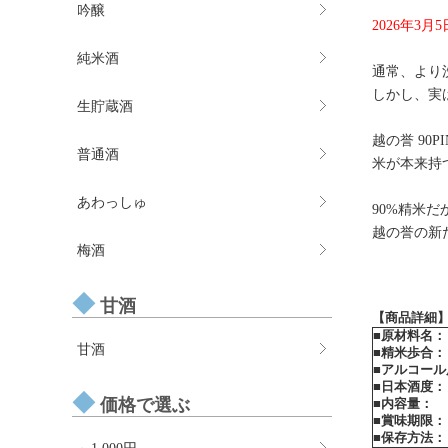
吟醸
2026年3
純米酒
通常、より
しかし、実
生貯蔵酒
越の誉 90
普通酒
米が本来持
あわっしゅ
90%精米
越の誉の新
梅酒
甘酒
【商品詳細
■原材料名：
甘酒
■精米歩合：
■アルコール
■日本酒度：
価格で選ぶ
■内容量：
■賞味期限：
■保存方法：