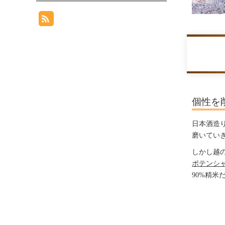
個性を
日本酒造
磨いてい
しかし越
ポテンシ
90%精