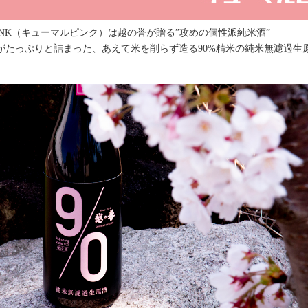
PINK（キューマルピンク）は越の誉が贈る”攻めの個性派純米酒”
がたっぷりと詰まった、あえて米を削らず造る90%精米の純米無濾過生