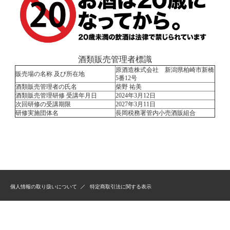
酒類販売管理者標識
原酒造株式会社 新潟県柏崎市新橋
販売場の名称 及び所在地
5番12号
酒類販売管理者の氏名
柴野 祐美
酒類販売管理研修 受講年月日
2024年3月12日
次回研修の受講期限
2027年3月11日
研修実施団体名
長岡税務署管内小売酒販組合
個人情報の取り扱いについて
特定商取引法に関する表示
Copyright (c) 2011 原酒造株式会社 All Rights Reserved.