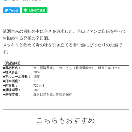
清酒本来の旨味の中に辛さを追求した、辛口ファンに自信を持って
お勧めする究極の辛口酒。
スッキリと飲めて肴の味を引き立てる食中酒にぴったりのお酒で
す。
【商品詳細】
■原材料名：
米（新潟県産）、米こうじ（新潟県産米）、醸造アルコール
■精米歩合：
70％
■アルコール度数：
15度
■日本酒度：
+15
■内容量：
720ｍｌ
■賞味期限：
1年
■保存方法：
直射日光を避け冷暗所保存
こちらもおすすめ