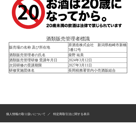
酒類販売管理者標識
原酒造株式会社 新潟県柏崎市新橋
販売場の名称 及び所在地
5番12号
酒類販売管理者の氏名
柴野 祐美
酒類販売管理研修 受講年月日
2024年3月12日
次回研修の受講期限
2027年3月11日
研修実施団体名
長岡税務署管内小売酒販組合
個人情報の取り扱いについて
特定商取引法に関する表示
Copyright (c) 2011 原酒造株式会社 All Rights Reserved.