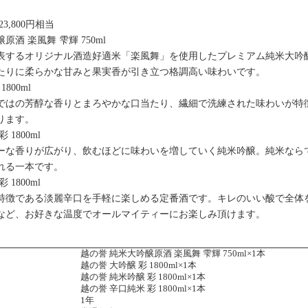
3,800円相当
原酒 楽風舞 雫輝 750ml
表するオリジナル酒造好適米「楽風舞」を使用したプレミアム純米大吟
たりに柔らかな甘みと果実香が引き立つ格調高い味わいです。
800ml
ではの芳醇な香りとまろやかな口当たり、繊細で洗練された味わいが特
ります。
 1800ml
ーな香りが広がり、飲むほどに味わいを増していく純米吟醸。純米なら
れる一本です。
 1800ml
特徴である淡麗辛口を手軽に楽しめる定番酒です。キレのいい酸で全体
など、お好きな温度でオールマイティーにお楽しみ頂けます。
】
越の誉 純米大吟醸原酒 楽風舞 雫輝 750ml×1本
越の誉 大吟醸 彩 1800ml×1本
越の誉 純米吟醸 彩 1800ml×1本
越の誉 辛口純米 彩 1800ml×1本
1年