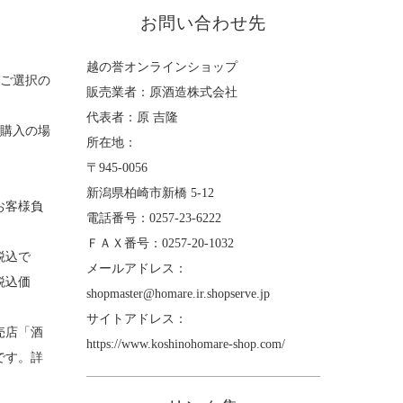
お問い合わせ先
越の誉オンラインショップ
をご選択の
販売業者：原酒造株式会社
代表者：原 吉隆
ご購入の場
所在地：
〒945-0056
新潟県柏崎市新橋 5-12
お客様負
電話番号：0257-23-6222
ＦＡＸ番号：0257-20-1032
税込で
メールアドレス：
税込価
shopmaster@homare.ir.shopserve.jp
サイトアドレス：
売店「酒
https://www.koshinohomare-shop.com/
です。詳