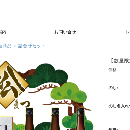
案内
お問い合せ
画商品
詰合せセット
【数量限
価格:
のし:
のし名入れ
数量: