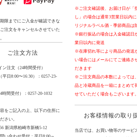
※ご注文確認後、お届け日が「
し」の場合は通常3営業日以内に
期限までにご入金が確認できな
リジナルラベル酒・季節商品は除
ご注文をキャンセルさせていた
※銀行振込の場合は入金確認日
。
業日以内に発送
※在庫切れ等により商品の発送
ご注文方法
い場合にはメールにてご連絡さ
イン注文（24時間受付）
だきます
日8:00〜16:30）：0257-23-
※ご注文商品の本数によっては
品と冷蔵商品を一箱にまとめて
4時間受付）：0257-20-1032
せていただく場合もございます
容をご記入の上、以下の住所に
お客様情報の取り
ださい。
0056 新潟県柏崎市新橋5-12
当店では、お買い物等のサービ
問い合わせ受付：平日8:00～