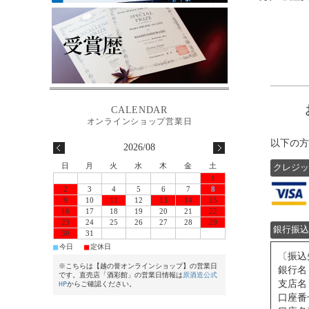
以下の方
2026/08
日
月
火
水
木
金
土
クレジッ
1
2
3
4
5
6
7
8
9
10
11
12
13
14
15
16
17
18
19
20
21
22
23
24
25
26
27
28
29
銀行振込
30
31
■
■
今日
定休日
〔振込
※こちらは【越の誉オンラインショップ】の営業日
銀行名
です。直売店「酒彩館」の営業日情報は
原酒造公式
支店名
HP
からご確認ください。
口座番号