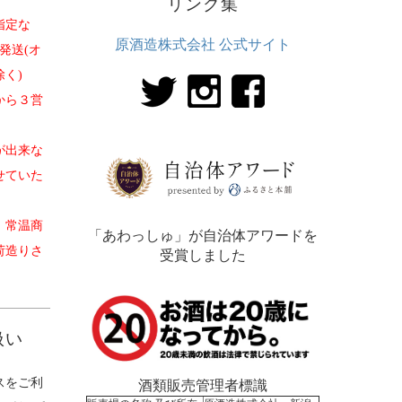
リンク集
指定な
原酒造株式会社 公式サイト
発送(オ
く)
から３営
が出来な
せていた
、常温商
「あわっしゅ」が自治体アワードを
荷造りさ
受賞しました
。
扱い
スをご利
酒類販売管理者標識