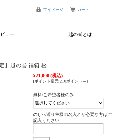
マイページ
カート
レビュー
越の誉とは
定】越の誉 福箱 松
¥21,000
(税込)
[ポイント還元 210ポイント～]
無料/ご希望者様のみ
:
のしへ送り主様の名入れが必要な方はご
記入ください