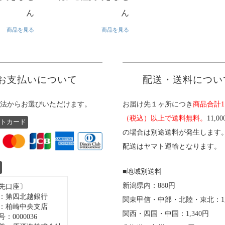
ん
ん
商品を見る
商品を見る
お支払いについて
配送・送料につい
法からお選びいただけます。
お届け先１ヶ所につき
商品合計11
（税込）以上で送料無料。
11,0
トカード
の場合は別途送料が発生します
配送はヤマト運輸となります。
■地域別送料
新潟県内：880円
先口座〕
：第四北越銀行
関東甲信・中部・北陸・東北：1,
：柏崎中央支店
関西・四国・中国：1,340円
：0000036