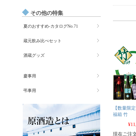
その他の特集
夏のおすすめ-カタログNo.71
蔵元飲み比べセット
酒蔵グッズ
慶事用
弔事用
【数量限定
福箱 竹
¥11
現在ご注