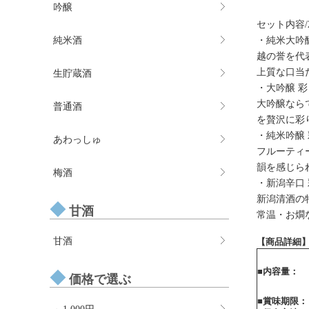
吟醸
セット内容/2
純米酒
・純米大吟醸
越の誉を代
上質な口当
生貯蔵酒
・大吟醸 彩 1
大吟醸なら
普通酒
を贅沢に彩
・純米吟醸 彩
あわっしゅ
フルーティ
韻を感じら
梅酒
・新潟辛口 彩
新潟清酒の
甘酒
常温・お燗
甘酒
【商品詳細
■内容量：
価格で選ぶ
■賞味期限：