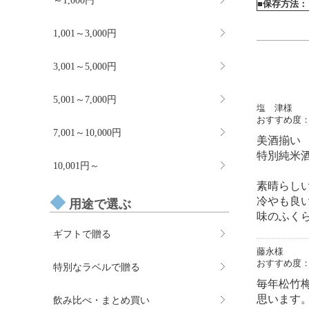
～1,000円
■保存方法：
1,001～3,000円
3,001～5,000円
5,001～7,000円
塩 津様
おすすめ度
7,001～10,000円
美酒揃い
特別純米
10,001円～
素晴らし
冷やも良
用途で選ぶ
味のふく
ギフトで贈る
藤永様
おすすめ度
特別なラベルで贈る
毎年松竹
思います
飲み比べ・まとめ買い