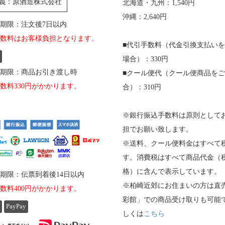
義：原酒造株式会社
北海道・九州：1,540円
沖縄：2,640円
期限：注文後7日以内
数料はお客様負担となります。
■代引手数料（代金引換支払い
場合）：330円
期限：商品お引き渡し時
■クール便代（クール便商品を
数料330円がかかります。
合）：310円
※銀行振込手数料は原則として
担でお願い致します。
※送料、クール便料金はすべて
す。消費税はすべて商品代金（
格）に含んで表示しています。
期限：伝票到着後14日以内
※柏崎近郊にお住まいの方は直
数料400円がかかります。
彩館」での商品受け取りも可能
PayPay
しくは
こちら