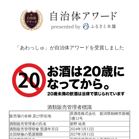
「あわっしゅ」が自治体アワードを受賞しました
酒類販売管理者標識
原酒造株式会社 新潟県柏崎市新橋
販売場の名称 及び所在地
5番12号
酒類販売管理者の氏名
柴野 祐美
酒類販売管理研修 受講年月日
2024年3月12日
次回研修の受講期限
2027年3月11日