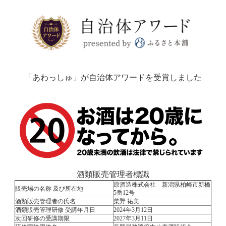
「あわっしゅ」が自治体アワードを受賞しました
酒類販売管理者標識
原酒造株式会社 新潟県柏崎市新橋
販売場の名称 及び所在地
5番12号
酒類販売管理者の氏名
柴野 祐美
酒類販売管理研修 受講年月日
2024年3月12日
次回研修の受講期限
2027年3月11日