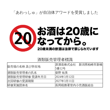
「あわっしゅ」が自治体アワードを受賞しました
酒類販売管理者標識
原酒造株式会社 新潟県柏崎市新橋
販売場の名称 及び所在地
5番12号
酒類販売管理者の氏名
柴野 祐美
酒類販売管理研修 受講年月日
2024年3月12日
次回研修の受講期限
2027年3月11日
研修実施団体名
長岡税務署管内小売酒販組合