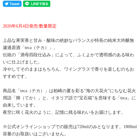
2026年6月4日発売/数量限定
上品な果実香と甘み・酸味の絶妙なバランスが特長の純米大吟醸無
濾過原酒「teca（テカ）」。
伝統の「酒母四段仕込み」によって、ふくよかで透明感のある味わ
いに仕上げました。
冷やしてそのままはもちろん、ワイングラスで香りを楽しむのもお
すすめです。
商品名「teca（テカ）」は柏崎の夏を彩る“海の大花火”にちなむ花火
用語「輝（てか）」と、イタリア語で“宝石箱”を意味する「teca」に
由来しています。
夜空に咲く花火のように、記憶に残る味わいをお届けします。
※公式オンラインショップでの販売は720mlのみとなります。1800ml
容量のお取扱いはございません。