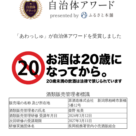
「あわっしゅ」が自治体アワードを受賞しました
酒類販売管理者標識
原酒造株式会社 新潟県柏崎市新橋
販売場の名称 及び所在地
5番12号
酒類販売管理者の氏名
柴野 祐美
酒類販売管理研修 受講年月日
2024年3月12日
次回研修の受講期限
2027年3月11日
研修実施団体名
長岡税務署管内小売酒販組合