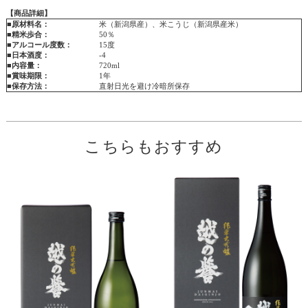
【商品詳細】
■原材料名：
米（新潟県産）、米こうじ（新潟県産米）
■精米歩合：
50％
■アルコール度数：
15度
■日本酒度：
-4
■内容量：
720ml
■賞味期限：
1年
■保存方法：
直射日光を避け冷暗所保存
こちらもおすすめ