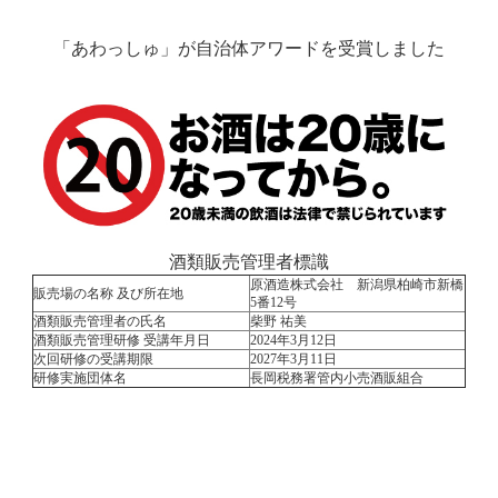
「あわっしゅ」が自治体アワードを受賞しました
酒類販売管理者標識
原酒造株式会社 新潟県柏崎市新橋
販売場の名称 及び所在地
5番12号
酒類販売管理者の氏名
柴野 祐美
酒類販売管理研修 受講年月日
2024年3月12日
次回研修の受講期限
2027年3月11日
研修実施団体名
長岡税務署管内小売酒販組合